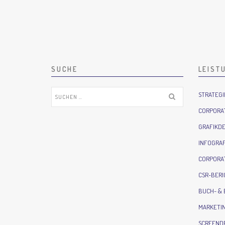
SUCHE
LEIST
Suchen
STRATEG
nach:
CORPORAT
GRAFIKDE
INFOGRAF
CORPORAT
CSR-BER
BUCH- &
MARKETIN
SCREEND