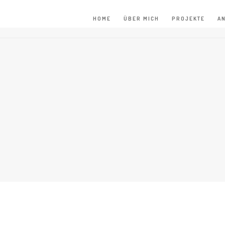
HOME
ÜBER MICH
PROJEKTE
A
HOME
/
BÜROKRATIEABBAU