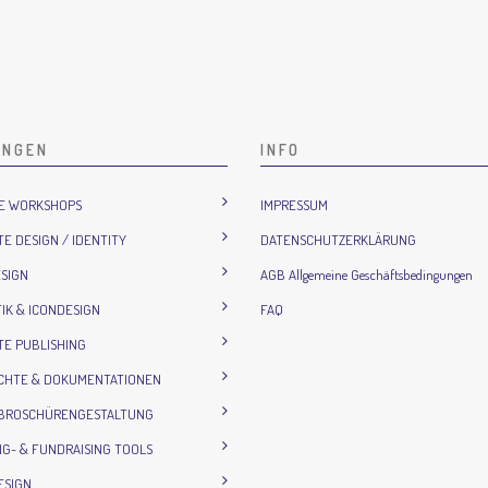
UNGEN
INFO
IE WORKSHOPS
IMPRESSUM
E DESIGN / IDENTITY
DATENSCHUTZERKLÄRUNG
SIGN
AGB Allgemeine Geschäftsbedingungen
IK & ICONDESIGN
FAQ
E PUBLISHING
ICHTE & DOKUMENTATIONEN
 BROSCHÜRENGESTALTUNG
G- & FUNDRAISING TOOLS
ESIGN