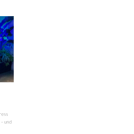
ress
 – und