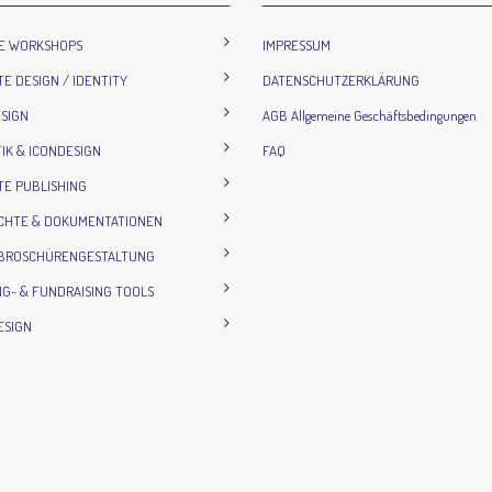
IE WORKSHOPS
IMPRESSUM
E DESIGN / IDENTITY
DATENSCHUTZERKLÄRUNG
SIGN
AGB Allgemeine Geschäftsbedingungen
IK & ICONDESIGN
FAQ
E PUBLISHING
ICHTE & DOKUMENTATIONEN
 BROSCHÜRENGESTALTUNG
G- & FUNDRAISING TOOLS
ESIGN