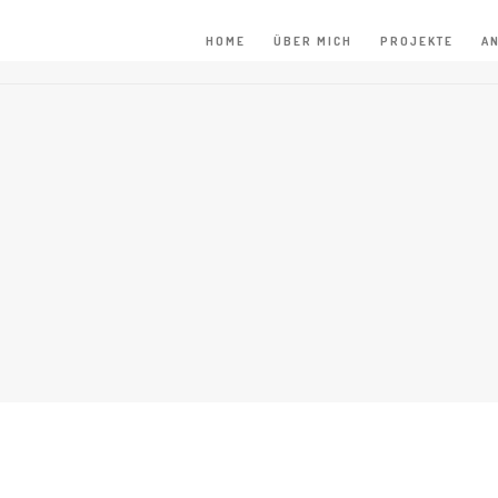
HOME
ÜBER MICH
PROJEKTE
A
HOME
/
SELBSTWIRKSAMKEIT