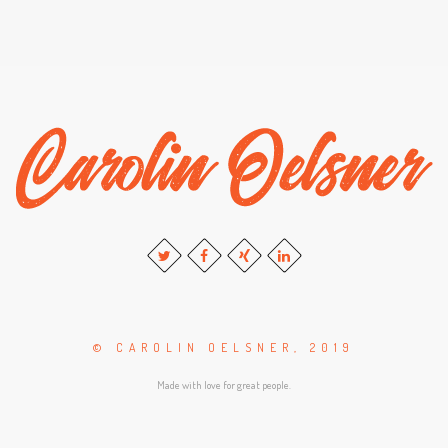
© CAROLIN OELSNER, 2019
Made with love for great people.