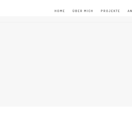
HOME
ÜBER MICH
PROJEKTE
A
HOME
/
GREENCLAIMS