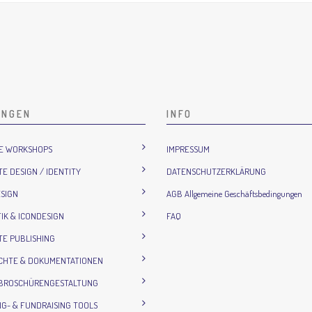
UNGEN
INFO
IE WORKSHOPS
IMPRESSUM
E DESIGN / IDENTITY
DATENSCHUTZERKLÄRUNG
SIGN
AGB Allgemeine Geschäftsbedingungen
IK & ICONDESIGN
FAQ
E PUBLISHING
ICHTE & DOKUMENTATIONEN
 BROSCHÜRENGESTALTUNG
G- & FUNDRAISING TOOLS